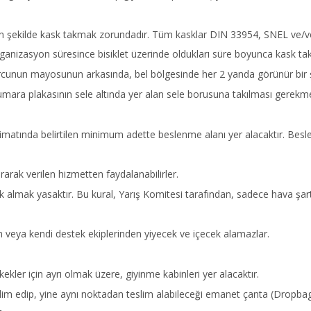
un şekilde kask takmak zorundadır. Tüm kasklar DIN 33954, SNEL ve/ve
rganizasyon süresince bisiklet üzerinde oldukları süre boyunca kask tak
cunun mayosunun arkasında, bel bölgesinde her 2 yanda görünür bir ş
umara plakasının sele altında yer alan sele borusuna takılması gerekme
limatında belirtilen minimum adette beslenme alanı yer alacaktır. Be
rak verilen hizmetten faydalanabilirler.
 almak yasaktır. Bu kural, Yarış Komitesi tarafından, sadece hava şartla
den veya kendi destek ekiplerinden yiyecek ve içecek alamazlar.
kekler için ayrı olmak üzere, giyinme kabinleri yer alacaktır.
teslim edip, yine aynı noktadan teslim alabileceği emanet çanta (Dropba