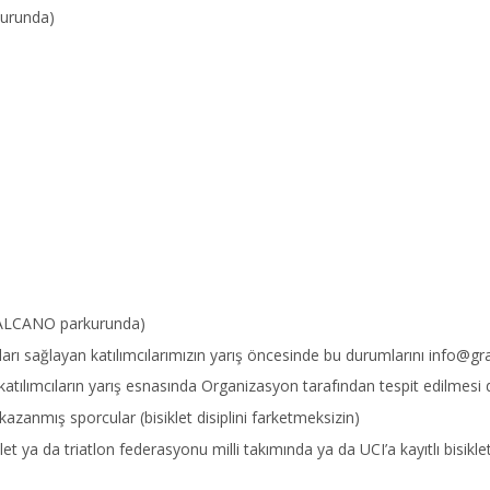
urunda)
SALCANO parkurunda)
arı sağlayan katılımcılarımızın yarış öncesinde bu durumlarını
info@gr
tılımcıların yarış esnasında Organizasyon tarafından tespit edilmesi du
kazanmış sporcular (bisiklet disiplini farketmeksizin)
klet ya da triatlon federasyonu milli takımında ya da UCI’a kayıtlı bisikle