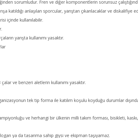
nliğinden sorumludur. Fren ve diğer komponentlerin sorunsuz çalıştığınd
şa katıldığı anlaşılan sporcular, yarıştan çıkarılacaklar ve diskalifiye ed
i içinde kullanılabilir.
r.
ların yarışta kullanımı yasaktır.
lar
çalar ve benzeri aletlerin kullanımı yasaktır.
rganizasyonun tek tip forma ile katılım koşulu koyduğu durumlar dışında 
piyonluğu ve herhangi bir ülkenin milli takım forması, bisikleti, kaskı,
e, slogan ya da tasarıma sahip giysi ve ekipman taşıyamaz.