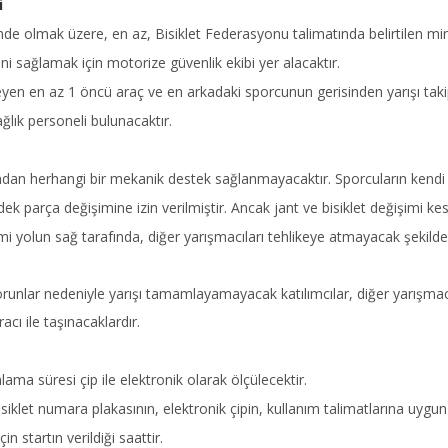
i
sinde olmak üzere, en az, Bisiklet Federasyonu talimatında belirtilen 
ini sağlamak için motorize güvenlik ekibi yer alacaktır.
leyen en az 1 öncü araç ve en arkadaki sporcunun gerisinden yarışı tak
lık personeli bulunacaktır.
dan herhangi bir mekanik destek sağlanmayacaktır. Sporcuların kendi 
ek parça değişimine izin verilmiştir. Ancak jant ve bisiklet değişimi kesi
emi yolun sağ tarafında, diğer yarışmacıları tehlikeye atmayacak şekilde
lar nedeniyle yarışı tamamlayamayacak katılımcılar, diğer yarışmacı
acı ile taşınacaklardır.
lama süresi çip ile elektronik olarak ölçülecektir.
siklet numara plakasının, elektronik çipin, kullanım talimatlarına uygun
 startın verildiği saattir.