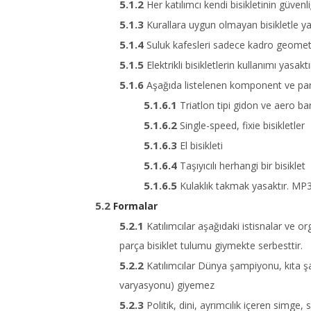
Her katılımcı kendi bisikletinin güve
Kurallara uygun olmayan bisikletle yarı
Suluk kafesleri sadece kadro geometris
Elektrikli bisikletlerin kullanımı yasaktı
Aşağıda listelenen komponent ve parça
Triatlon tipi gidon ve aero bar
Single-speed, fixie bisikletler
El bisikleti
Taşıyıcılı herhangi bir bisiklet
Kulaklık takmak yasaktır. MP3 
Formalar
Katılımcılar aşağıdaki istisnalar ve o
parça bisiklet tulumu giymekte serbesttir.
Katılımcılar Dünya şampiyonu, kıta şam
varyasyonu) giyemez
Politik, dini, ayrımcılık içeren simg