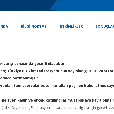
INDA
BİLGİ NOKTASI
ETKINLIKLER
SONUÇLA
 yarışı esnasında geçerli olacaktır.
rı; Türkiye Bisiklet Federasyonunun yayınladığı 01.01.2024 tarih
yarınca hazırlanmıştır.
t olan tüm sporcular bütün kuralları peşinen kabul etmiş sayıl
belgeleyen kadın ve erkek katılımcılar müsabakaya kayıt olma 
ağcılık, Oryantiring Federasyonları tarafından, ve ilgili yıl için geçerli