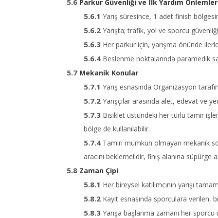
Parkur Güvenliği ve İlk Yardım Önlemler
Yarış süresince, 1 adet finish bölge
Yarışta; trafik, yol ve sporcu güvenliğ
Her parkur için, yarışma önünde iler
Beslenme noktalarında paramedik sağ
Mekanik Konular
Yarış esnasında Organizasyon tarafın
Yarışçılar arasında alet, edevat ve yed
Bisiklet üstündeki her türlü tamir işl
bölge de kullanılabilir.
Tamiri mümkün olmayan mekanik sorun
aracını beklemelidir, finiş alanına süpürge ar
Zaman Çipi
Her bireysel katılımcının yarışı tamam
Kayıt esnasında sporculara verilen, bi
Yarışa başlanma zamanı her sporcu için