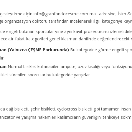
rçekleştirmek için
info@granfondocesme.com
mail adresine, İsim-So
 organizasyon doktoru tarafından incelenerek ilgili kategoriye kayı
inde engeli bulunan sporcular yine aynı kayıt prosedürünü izlemelidirl
ilecektir fakat kategorileri genel klasman dahilinde değerlendirecektir
man (Yalnızca ÇEŞME Parkurunda)
Bu kategoride görme engelli sporcu
ır.
man
Normal bisiklet kullanabilen ampute, uzuv kısalığı veya fonksiyon
iklet sürebilen sporcular bu kategoride yarışırlar.
şında dağ bisikleti, şehir bisikleti, cyclocross bisikleti gibi tamamen insan
Organizatör ve yarışma hakemleri katılımcıların güvenliğini tehlikeye sokm