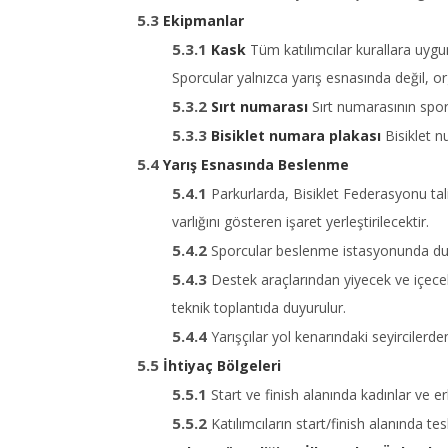
Ekipmanlar
Kask
Tüm katılımcılar kurallara uyg
Sporcular yalnızca yarış esnasında değil, o
Sırt numarası
Sırt numarasının spor
Bisiklet numara plakası
Bisiklet n
Yarış Esnasında Beslenme
Parkurlarda, Bisiklet Federasyonu ta
varlığını gösteren işaret yerleştirilecektir.
Sporcular beslenme istasyonunda dura
Destek araçlarından yiyecek ve içecek
teknik toplantıda duyurulur.
Yarışçılar yol kenarındaki seyirciler
İhtiyaç Bölgeleri
Start ve finish alanında kadınlar ve er
Katılımcıların start/finish alanında 