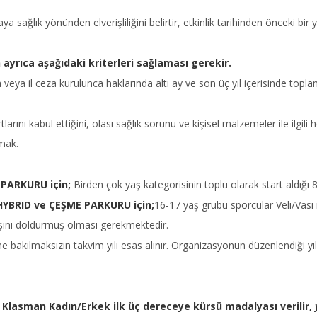
sağlık yönünden elverişliliğini belirtir, etkinlik tarihinden önceki bir
 ayrıca aşağıdaki kriterleri sağlaması gerekir.
a veya il ceza kurulunca haklarında altı ay ve son üç yıl içerisinde to
larını kabul ettiğini, olası sağlık sorunu ve kişisel malzemeler ile ilgili
mak.
 PARKURU için;
Birden çok yaş kategorisinin toplu olarak start aldığı 80
YBRID ve ÇEŞME PARKURU için;
16-17 yaş grubu sporcular Veli/Vasi i
 yaşını doldurmuş olması gerekmektedir.
bakılmaksızın takvim yılı esas alınır. Organizasyonun düzenlendiği yıl i
 Klasman Kadın/Erkek ilk üç dereceye kürsü madalyası verilir,