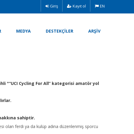
Giriş
Kayıt ol
EN
R
MEDYA
DESTEKÇİLER
ARŞIV
li "“UCI Cycling For All” kategorisi amatör yol
ırlar.
hakkına sahiptir.
 vizesi olan ferdi ya da kulüp adına düzenlenmiş sporcu