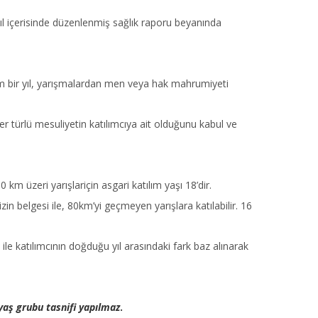
 yıl içerisinde düzenlenmiş sağlık raporu beyanında
plam bir yıl, yarışmalardan men veya hak mahrumiyeti
 her türlü mesuliyetin katılımcıya ait olduğunu kabul ve
 km üzeri yarışlariçin asgari katılım yaşı 18’dir.
zin belgesi ile, 80km’yi geçmeyen yarışlara katılabilir. 16
le katılımcının doğduğu yıl arasındaki fark baz alınarak
yaş grubu tasnifi yapılmaz
.